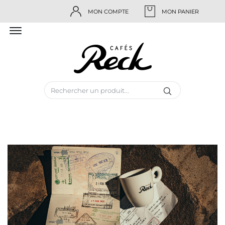
MON COMPTE
MON PANIER
RECK
-
ARTISAN
TORRÉFACTEUR