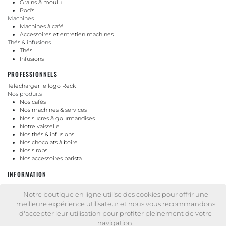
Grains & moulu
Pod's
Machines
Machines à café
Accessoires et entretien machines
Thés & infusions
Thés
Infusions
PROFESSIONNELS
Télécharger le logo Reck
Nos produits
Nos cafés
Nos machines & services
Nos sucres & gourmandises
Notre vaisselle
Nos thés & infusions
Nos chocolats à boire
Nos sirops
Nos accessoires barista
INFORMATION
Livraison
Notre boutique en ligne utilise des cookies pour offrir une
Mentions légales
Conditions générales de vente
meilleure expérience utilisateur et nous vous recommandons
Politique de protection des données personnelles
d'accepter leur utilisation pour profiter pleinement de votre
Protection des données personnelles - Programme de fidélité
navigation.