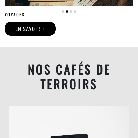
EN
ALSACE
VOYAGES
DEPUIS
EN SAVOIR +
1884
NOS CAFÉS DE
TERROIRS