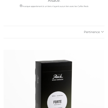
Alsace.
®
marque appartenant à un tiers n’ayant aucun lien avec les Cafés Reck
Pertinence