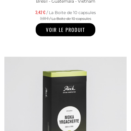
Brésil - Guatemala - Vietnam
3,42 €
/ La Boite de 10 capsules
3,60 €
/ La Boite de 10 capsules
VOIR LE PRODUIT