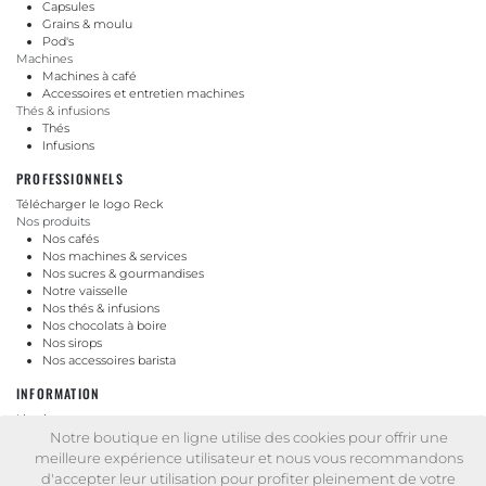
Capsules
Grains & moulu
Pod's
Machines
Machines à café
Accessoires et entretien machines
Thés & infusions
Thés
Infusions
PROFESSIONNELS
Télécharger le logo Reck
Nos produits
Nos cafés
Nos machines & services
Nos sucres & gourmandises
Notre vaisselle
Nos thés & infusions
Nos chocolats à boire
Nos sirops
Nos accessoires barista
INFORMATION
Livraison
Mentions légales
Notre boutique en ligne utilise des cookies pour offrir une
Conditions générales de vente
meilleure expérience utilisateur et nous vous recommandons
Politique de protection des données personnelles
d'accepter leur utilisation pour profiter pleinement de votre