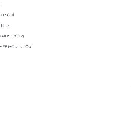
1
Oui
I :
 litres
280 g
AINS :
Oui
AFÉ MOULU :