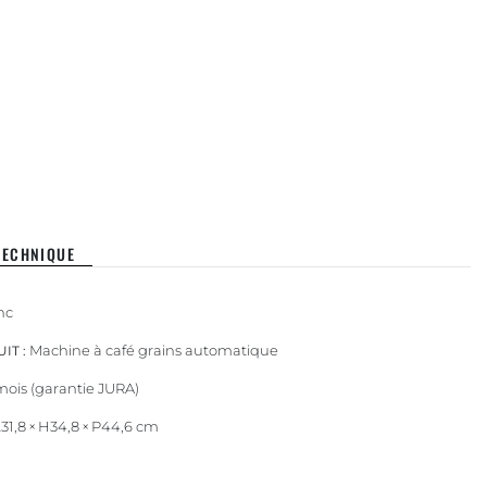
TECHNIQUE
nc
Machine à café grains automatique
IT :
mois (garantie JURA)
31,8 × H34,8 × P44,6 cm