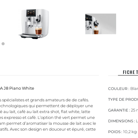
FICHE 
RA J8 Piano White
Bla
COULEUR :
TYPE DE PRODU
 spécialistes et grands amateurs de de cafés.
s technologiques qui permettent de déployer une
25 
GARANTIE :
 lait, café au lait extra shot, flat white, latte
ues expresso et café. L’option thé vert permet une
L
DIMENSIONS :
am permet d’aromatiser la mousse de lait avec le
atifs. Avec son design en douceur et épuré, cette
10,2 kg
POIDS :