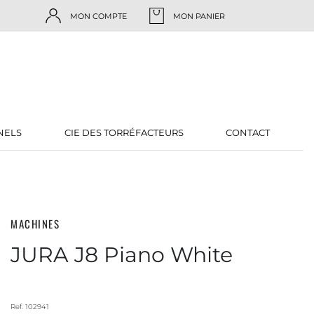
MON COMPTE
MON PANIER
NELS
CIE DES TORRÉFACTEURS
CONTACT
MACHINES
JURA J8 Piano White
Ref.
102941