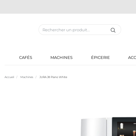
CAFÉS
MACHINES
ÉPICERIE
ACC
Accueil
Machines
JURA J8 Piano White