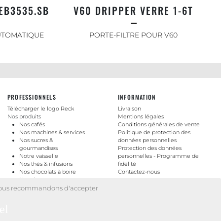
EB3535.SB
V60 DRIPPER VERRE 1-6T
UTOMATIQUE
PORTE-FILTRE POUR V60
PROFESSIONNELS
INFORMATION
Télécharger le logo Reck
Livraison
Nos produits
Mentions légales
Nos cafés
Conditions générales de vente
Nos machines & services
Politique de protection des
Nos sucres &
données personnelles
gourmandises
Protection des données
Notre vaisselle
personnelles - Programme de
Nos thés & infusions
fidélité
Nos chocolats à boire
Contactez-nous
Nos sirops
Nos accessoires barista
us vous recommandons d'accepter
el