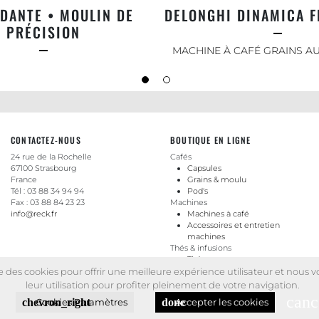
DANTE • MOULIN DE
DELONGHI DINAMICA F
PRÉCISION
MACHINE À CAFÉ GRAINS A
CONTACTEZ-NOUS
BOUTIQUE EN LIGNE
24 rue de la Rochelle
Cafés
67100 Strasbourg
Capsules
France
Grains & moulu
Tél : 03 88 34 94 94
Pod's
Fax : 03 88 84 23 23
Machines
info@reck.fr
Machines à café
Accessoires et entretien
machines
Thés & infusions
Thés
Infusions
se des cookies pour offrir une meilleure expérience utilisateur et no
leur utilisation pour profiter pleinement de votre navigation.
canc
chevron_right
done
Cookies Paramètres
Accepter les cookies