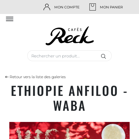
MON COMPTE
MON PANIER
Retour vers la liste des galeries
ETHIOPIE ANFILOO -
WABA