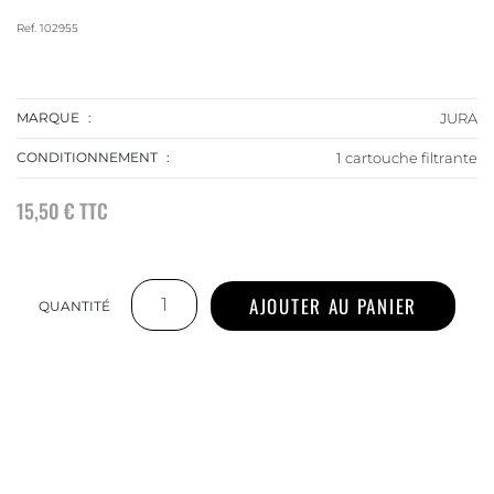
Ref.
102955
MARQUE
JURA
CONDITIONNEMENT
1 cartouche filtrante
15,50 €
TTC
AJOUTER AU PANIER
QUANTITÉ