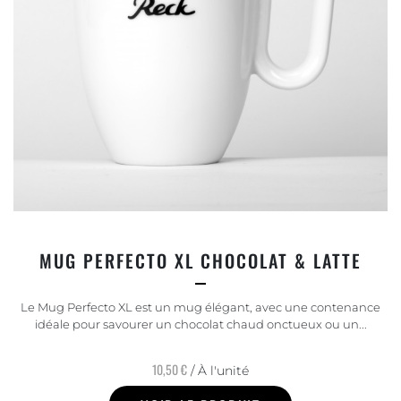
MUG PERFECTO XL CHOCOLAT & LATTE
Le Mug Perfecto XL est un mug élégant, avec une contenance
idéale pour savourer un chocolat chaud onctueux ou un...
10,50 €
/ À l'unité