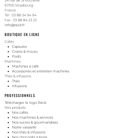
24 rue de la Rochelle
67100 Strasbourg
France
Tél : 03 88 34 94 94
Fax : 03 88 84 23 23
info@reck.fr
BOUTIQUE EN LIGNE
Cafés
Capsules
Grains & moulu
Pod's
Machines
Machines à café
Accessoires et entretien machines
Thés & infusions
Thés
Infusions
PROFESSIONNELS
Télécharger le logo Reck
Nos produits
Nos cafés
Nos machines & services
Nos sucres & gourmandises
Notre vaisselle
Nos thés & infusions
Nos chocolats à boire