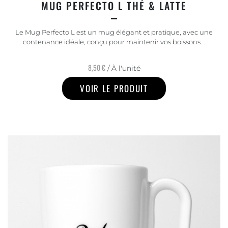
MUG PERFECTO L THÉ & LATTE
Le Mug Perfecto L est un mug élégant et pratique, avec une
contenance idéale, conçu pour maintenir vos boissons...
8,50 €
/ À l'unité
VOIR LE PRODUIT